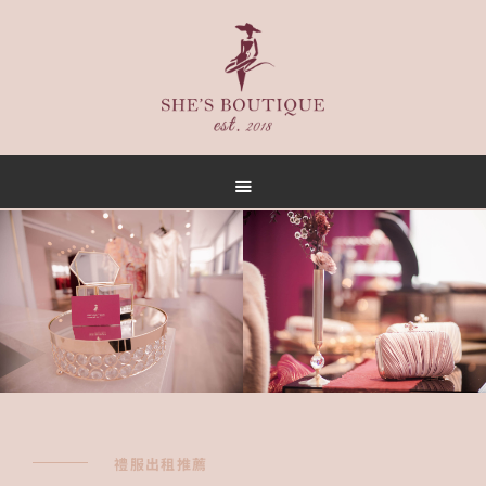
首頁
關於
女人誌
禮服出租
禮服作品
店內空間
客戶推薦
聯名合作
禮服出租推薦
預約方式