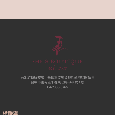
有別於傳統禮服，每個重要場合都能呈現您的品味
台中市南屯區永春東七路 869 號 4 樓
04-2380-6266
標籤雲