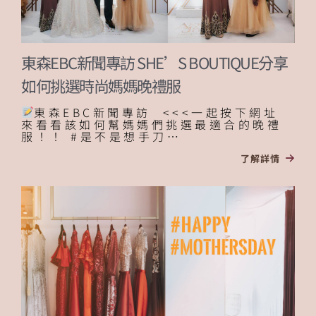
東森EBC新聞專訪 SHE’S BOUTIQUE分享
如何挑選時尚媽媽晚禮服
東森EBC新聞專訪 <<<一起按下網址
來看看該如何幫媽媽們挑選最適合的晚禮
服！！ #是不是想手刀…
了解詳情