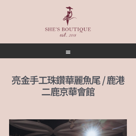
首頁
關於
女人誌
亮金手工珠鑽華麗魚尾 / 鹿港
禮服出租
二鹿京華會館
禮服作品
店內空間
客戶推薦
聯名合作
預約方式