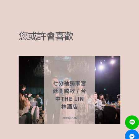
a
e
n
e
h
w
c
ss
e
C
at
it
e
e
h
s
te
b
n
at
A
r
您或許會喜歡
o
g
p
o
er
p
k
七分袖獨家宮
廷圖騰款 / 台
中THE LIN
林酒店
2019-02-16