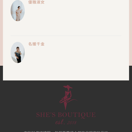
優雅淑女
名媛千金