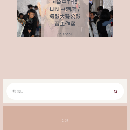
/ 台中THE
LIN 林酒店 /
攝影大聲公影
音工作室
2019-10-04
搜
尋
關
鍵
字:
分類