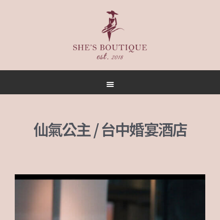
首頁
關於
女人誌
仙氣公主 / 台中婚宴酒店
禮服出租
禮服作品
店內空間
客戶推薦
聯名合作
預約方式