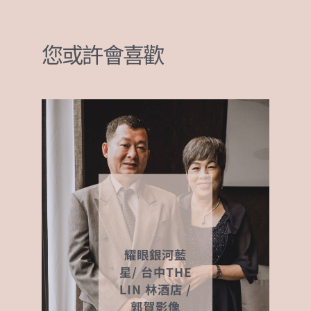
e
e
h
s
te
b
n
at
A
r
您或許會喜歡
o
g
p
o
er
p
k
耀眼銀河藍
星/ 台中THE
LIN 林酒店 /
郭賀影像