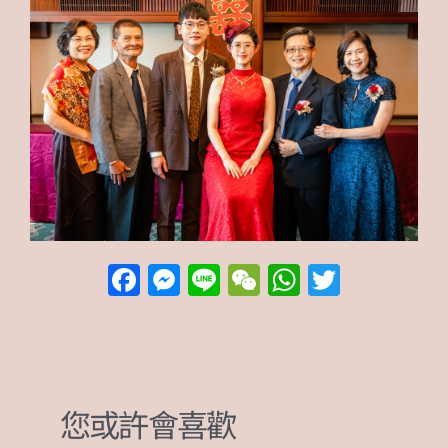
F
M
Li
W
W
T
a
e
n
e
h
w
c
ss
e
C
at
it
e
e
h
s
te
b
n
at
A
r
您或許會喜歡
o
g
p