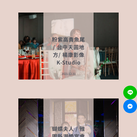
o
er
p
k
粉紫高貴魚尾
/ 台中天圓地
方/ 楊康影像
K-Studio
2021-12-31
蝴蝶夫人 / 雅
園新潮婚宴會