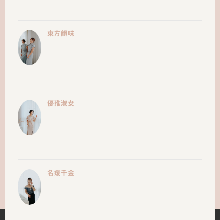
東方韻味
優雅淑女
名媛千金