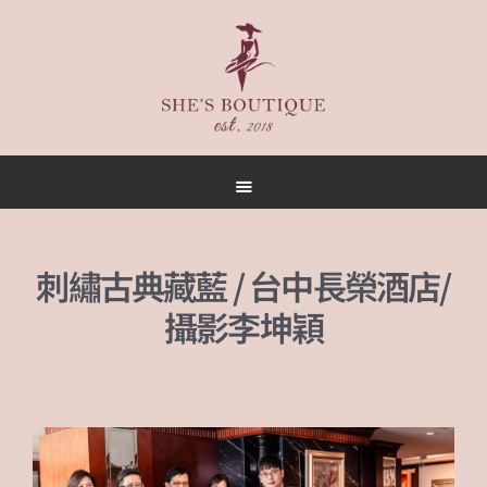
首頁
關於
女人誌
刺繡古典藏藍 / 台中長榮酒店/
禮服出租
攝影李坤穎
禮服作品
店內空間
客戶推薦
聯名合作
預約方式