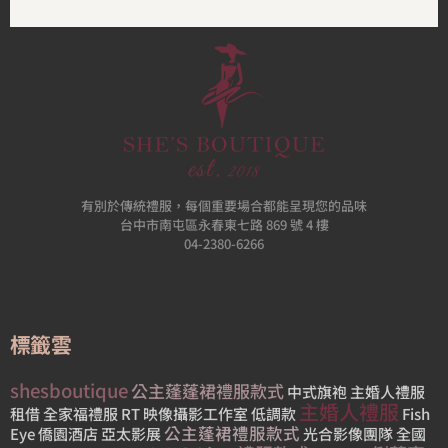
有別於傳統禮服，每個重要場合都能呈現您的品味
台中市南屯區永春東七路 869 號 4 樓
04-2380-6266
標籤雲
shesboutique
公主蓬蓬裙禮服款式
中式旗袍
主婚人禮服
主婚人禮服
租借
全家福禮服
RT 映像攝影工作室
低調款
Fish
公主蓬裙禮服款式
Eye
僑園酒店
亞太影展
光合影像團隊
全國