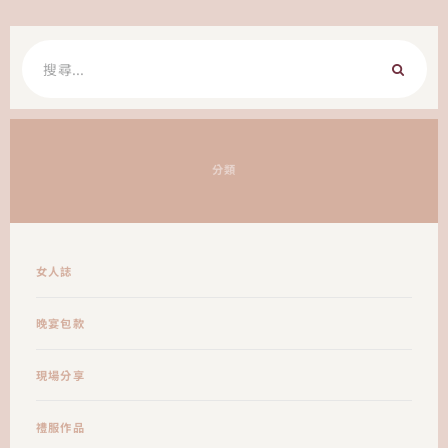
搜
尋
關
鍵
字:
分類
女人誌
晚宴包款
現場分享
禮服作品