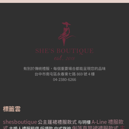
頁
有別於傳統禮服，每個重要場合都能呈現您的品味
台中市南屯區永春東七路 869 號 4 樓
04-2380-6266
標籤雲
shesboutique
A-Line 禮服款
公主蓬裙禮服款式
与玥樓
主
式
俐落直筒裙禮服款式
主婚人禮服租借
低調款
中式旗袍