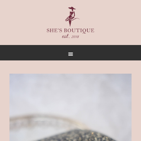
首頁
關於
女人誌
禮服出租
禮服作品
店內空間
客戶推薦
聯名合作
預約方式