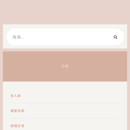
搜
尋
關
鍵
字:
分類
女人誌
晚宴包款
現場分享