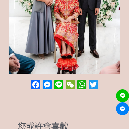
F
M
Li
W
W
T
a
e
n
e
h
w
c
ss
e
C
at
it
e
e
h
s
te
b
n
at
A
r
您或許會喜歡