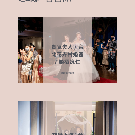
o
g
p
o
er
p
k
貴氣夫人 / 台
北花卉村婚禮
/ 婚攝詠仁
2023-09-08
夜戀上海/ 台