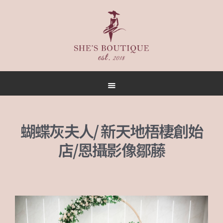
首頁
關於
女人誌
蝴蝶灰夫人/ 新天地梧棲創始
禮服出租
店/恩攝影像鄒藤
禮服作品
店內空間
客戶推薦
聯名合作
預約方式