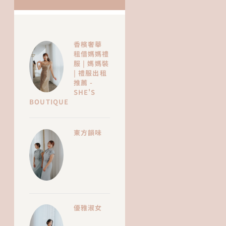
香檳奢華
租借媽媽禮
服 | 媽媽裝
| 禮服出租
推薦 -
SHE'S
BOUTIQUE
東方韻味
優雅淑女