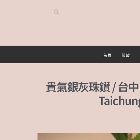
首頁
關於
貴氣銀灰珠鑽 / 台中國
Taichun