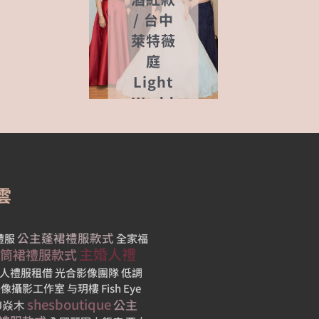
宴
/ 台中
酒
萊特薇
店
庭
Light
024-
Wedd
5-10
ing
2020-08-28
雲
公主蓬裙禮服款式
禮服
全家福
主婚人禮
筒裙禮服款式
人禮服租借
光合影像團隊
低調
 映像攝影工作室
与玥樓
Fish Eye
shesboutique
公主
MU焱木