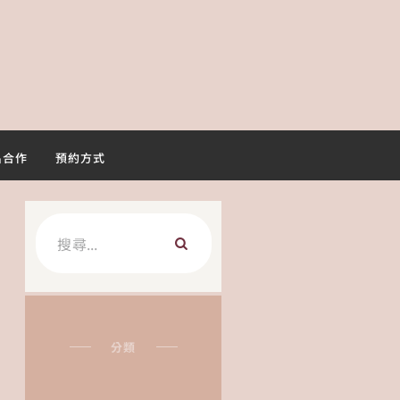
名合作
預約方式
搜
尋
關
鍵
字:
分類