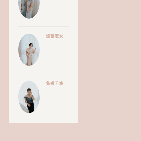
優雅淑女
名媛千金