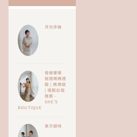
月光序曲
香檳奢華
租借媽媽禮
服 | 媽媽裝
| 禮服出租
推薦 -
SHE'S
BOUTIQUE
東方韻味