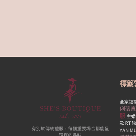
婚
宴
酒
店
2
2023-
0
04-21
標籤
全家福
俐落直
服
主婚
款
RT
有別於傳統禮服，每個重要場合都能呈
YAN 
現您的品味