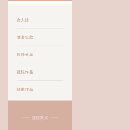
女人誌
晚宴包款
現場分享
禮服作品
精選作品
禮服款式