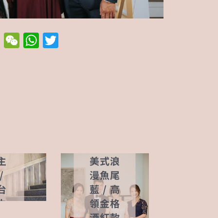
Li
W
W
T
n
e
h
w
現場
e
C
at
it
分享
h
s
te
at
A
r
p
仙
現場分享
p
氣
公
主
美式浪
/
漫魚尾
台
藍 / 高
中
領金格
婚
酒紅款