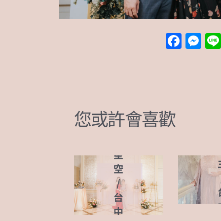
F
M
a
e
c
ss
現場
分享
e
e
b
n
您或許會喜歡
o
g
迷
o
er
人
k
星
空
/
台
中