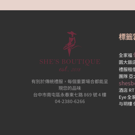
婚
宴
酒
店
標籤
2022-
11-18
全家福
園大飯
禮服租
2
團隊
亞
0
有別於傳統禮服，每個重要場合都能呈
shesb
現您的品味
酒店
R
台中市南屯區永春東七路 869 號 4 樓
Eye
全
04-2380-6266
与玥樓