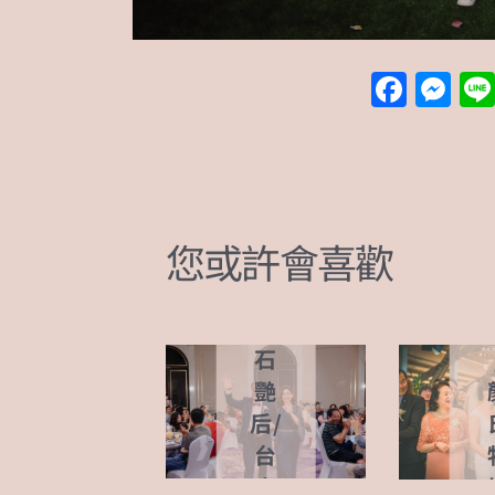
F
M
a
e
現場
c
ss
分享
e
e
b
n
您或許會喜歡
o
g
東
o
er
方
寶
k
石
艷
后/
台
中