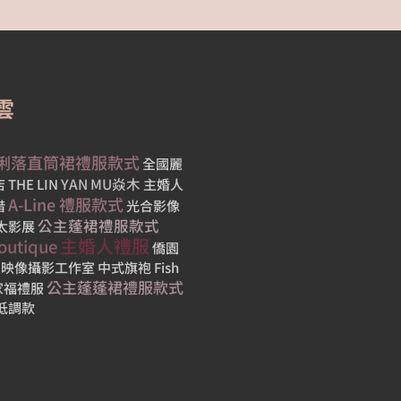
圓
/
地
攝
方
影
師
雲
2022-
蔡
04-29
宗
俐落直筒裙禮服款式
全國麗
立
YAN MU焱木
店
THE LIN
主婚人
A-Line 禮服款式
借
光合影像
020-
公主蓬裙禮服款式
太影展
7-31
主婚人禮服
outique
僑園
T 映像攝影工作室
中式旗袍
Fish
公主蓬蓬裙禮服款式
家福禮服
低調款