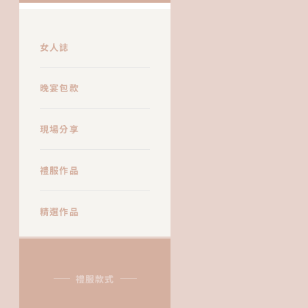
女人誌
晚宴包款
現場分享
禮服作品
精選作品
禮服款式