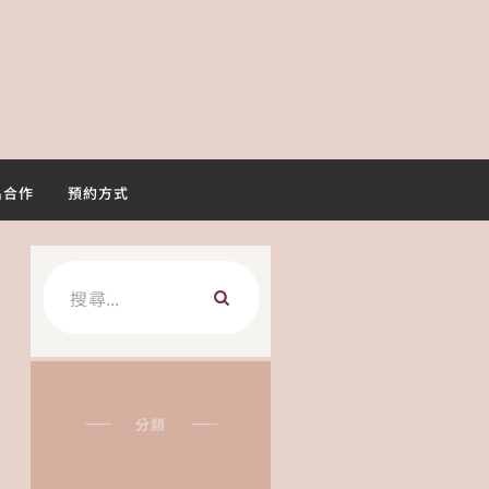
名合作
預約方式
搜
尋
關
鍵
字:
分類