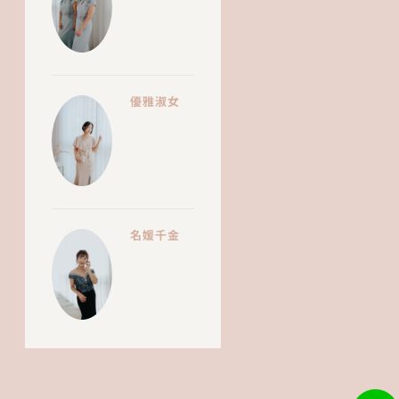
優雅淑女
名媛千金