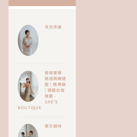
月光序曲
香檳奢華
租借媽媽禮
服 | 媽媽裝
| 禮服出租
推薦 -
SHE'S
BOUTIQUE
東方韻味