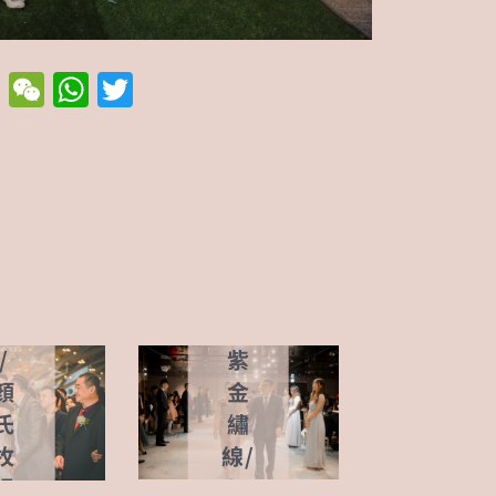
現場
分享
Li
W
W
T
n
e
h
w
e
C
at
it
亮
現場
h
s
te
粉
分享
at
A
r
橘
p
珠
p
宮
花
廷
紋
紫
/
金
顏
繡
氏
線/
牧
天
場