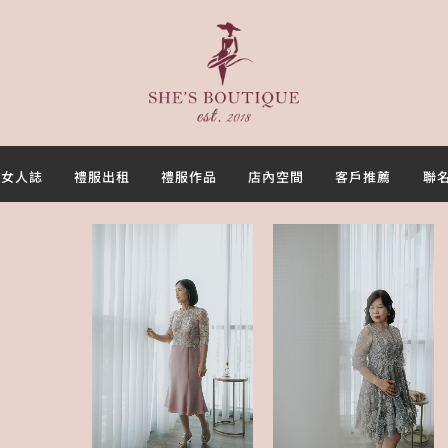
首頁
關於
女人誌
禮服出租
女人誌
禮服出租
禮服作品
店內空間
客戶推薦
聯
禮服作品
店內空間
客戶推薦
聯名合作