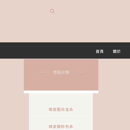
首頁
關於
禮服分類
晚宴服米金系
晚宴服粉色系