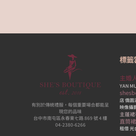
標籤
主婚
YAN 
shesb
店
僑園
有別於傳統禮服，每個重要場合都能呈
映像攝
現您的品味
主蓬裙
台中市南屯區永春東七路 869 號 4 樓
直筒裙
04-2380-6266
租借
光