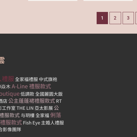
1
2
3
雲
人禮服
全家福禮服
中式旗袍
A-Line 禮服款式
MU焱木
outique
低調款
全國麗園大飯
公主蓬蓬裙禮服款式
酒店
RT
公
影工作室
THE LIN
亞太影展
俐落
禮服款式
与玥樓
全家福
禮服款式
Fish Eye
主婚人禮服
合影像團隊