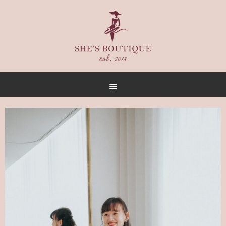
首頁
關於
女人誌
禮服出租
禮服作品
店內空間
客戶推薦
聯名合作
預約方式