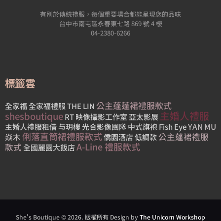
有別於傳統禮服，每個重要場合都能呈現您的品味
台中市南屯區永春東七路 869 號 4 樓
04-2380-6266
標籤雲
公主蓬蓬裙禮服款式
全家福
全家福禮服
THE LIN
主婚人禮服
shesboutique
RT 映像攝影工作室
亞太影展
YAN MU
主婚人禮服租借
与玥樓
光合影像團隊
中式旗袍
Fish Eye
俐落直筒裙禮服款式
公主蓬裙禮服
焱木
僑園酒店
低調款
A-Line 禮服款式
款式
全國麗園大飯店
She's Boutique © 2026. 版權所有 Design by
The Unicorn Workshop