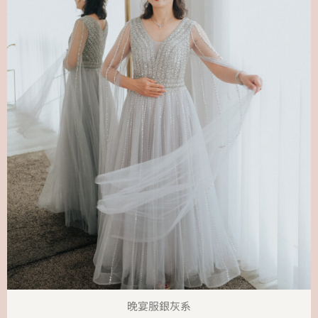
晚宴服銀灰系