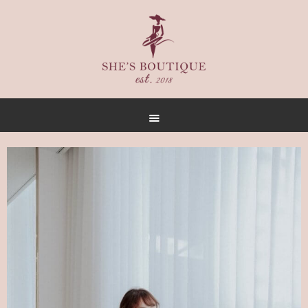
首頁
關於
女人誌
禮服出租
禮服作品
店內空間
客戶推薦
聯名合作
預約方式