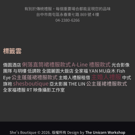
有別於傳統禮服，每個重要場合都能呈現您的品味
台中市南屯區永春東七路 869 號 4 樓
04-2380-6266
標籤雲
俐落直筒裙禮服款式
A-Line 禮服款式
僑園酒店
光合影像
YAN MU焱木
團隊
与玥樓
低調款
全國麗園大飯店
全家福
Fish
主婚人禮服
公主蓬蓬裙禮服款式
Eye
主婚人禮服租借
中式
shesboutique
公主蓬裙禮服款式
旗袍
亞太影展
THE LIN
全家福禮服
RT 映像攝影工作室
She's Boutique © 2026. 版權所有 Design by
The Unicorn Workshop