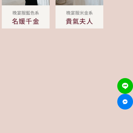
晚宴服藍色系
晚宴服米金系
名媛千金
貴氣夫人