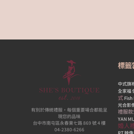
標籤
中式旗
全家福
式
Fish
光合影
有別於傳統禮服，每個重要場合都能呈
禮服款
現您的品味
YAN 
台中市南屯區永春東七路 869 號 4 樓
婚人
04-2380-6266
RT 映