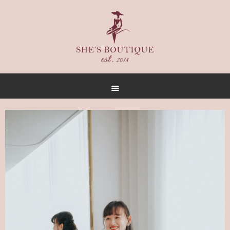
首頁
關於
女人誌
禮服出租
禮服作品
店內空間
客戶推薦
聯名合作
預約方式