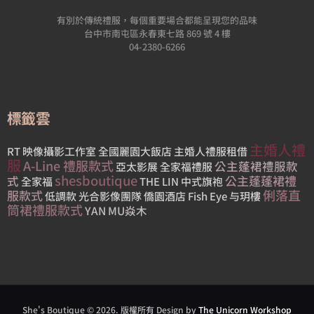
有別於傳統禮服，每個重要場合都能呈現您的品味
台中市南屯區永春東七路 869 號 4 樓
04-2380-6266
標籤雲
主婚人禮
RT 映像攝影工作室
全國麗園大飯店
主婚人禮服租借
服
A-Line 禮服款式
公主蓬裙禮服款
亞太影展
全家福禮服
shesboutique
公主蓬蓬裙禮
式
全家福
THE LIN
中式旗袍
俐落直
服款式
低調款
光合影像團隊
僑園酒店
Fish Eye
与玥樓
筒裙禮服款式
YAN MU焱木
She's Boutique © 2026. 版權所有 Design by
The Unicorn Workshop