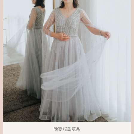
晚宴服銀灰系