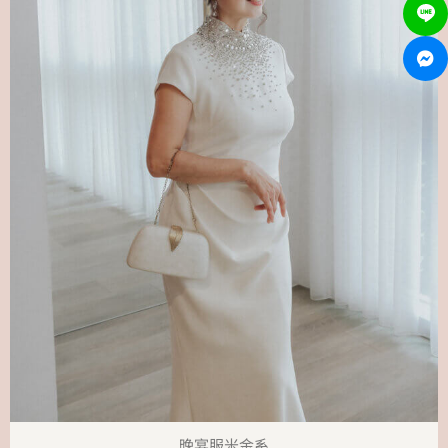
晚宴服米金系