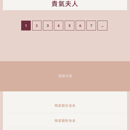
貴氣夫人
1
2
3
4
5
6
7
→
禮服分類
晚宴服米金系
晚宴服粉色系