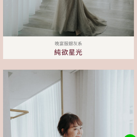
晚宴服銀灰系
純欲星光