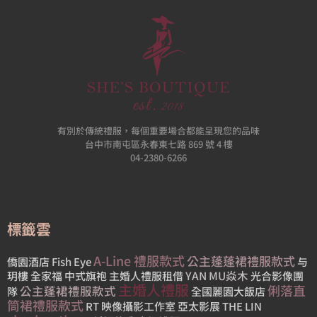
有別於傳統禮服，每個重要場合都能呈現您的品味
台中市南屯區永春東七路 869 號 4 樓
04-2380-6266
標籤雲
A-Line 禮服款式
公主蓬蓬裙禮服款式
僑園酒店
Fish Eye
与
YAN MU焱木
玥樓
全家福
中式旗袍
主婚人禮服租借
光合影像團
主婚人禮服
俐落直
公主蓬裙禮服款式
隊
全國麗園大飯店
筒裙禮服款式
RT 映像攝影工作室
亞太影展
THE LIN