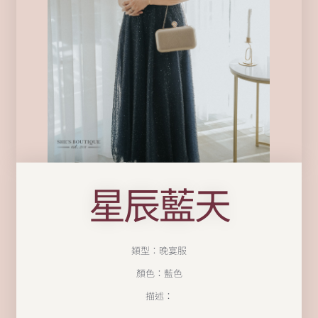
星辰藍天
類型：晚宴服
顏色：藍色
描述：