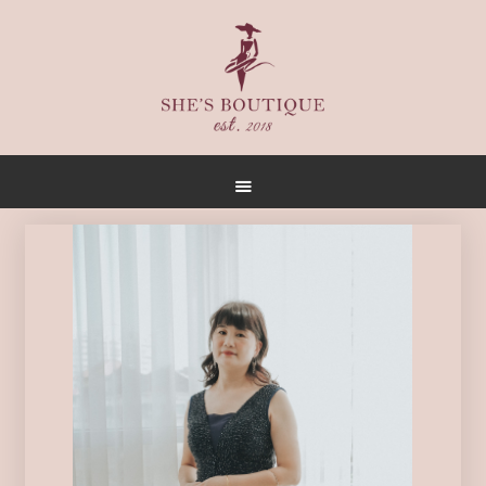
首頁
關於
女人誌
禮服出租
禮服作品
店內空間
客戶推薦
聯名合作
預約方式