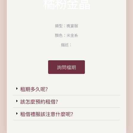
橘粉金晶
類型：晚宴服
顏色：米金系
描述：
詢問檔期
租期多久呢?
該怎麼預約租借?
租借禮服該注意什麼呢?