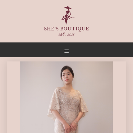
首頁
關於
女人誌
禮服出租
禮服作品
店內空間
客戶推薦
聯名合作
預約方式