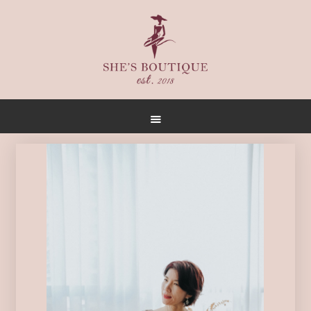
首頁
關於
女人誌
禮服出租
禮服作品
店內空間
客戶推薦
聯名合作
預約方式