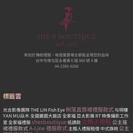
有別於傳統禮服，每個重要場合都能呈現您的品味
台中市南屯區永春東七路 869 號 4 樓
04-2380-6266
標籤雲
俐落直筒裙禮服款式
光合影像團隊
THE LIN
Fish Eye
与玥樓
YAN MU焱木
全國麗園大飯店
全家福
亞太影展
RT 映像攝影工作
主婚人禮服
shesboutique
公主蓬
室
全家福禮服
低調款
A-Line 禮服款式
公主
裙禮服款式
主婚人禮服租借
中式旗袍