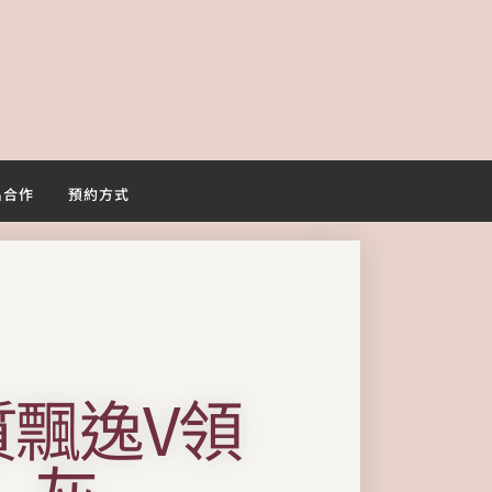
名合作
預約方式
質飄逸V領