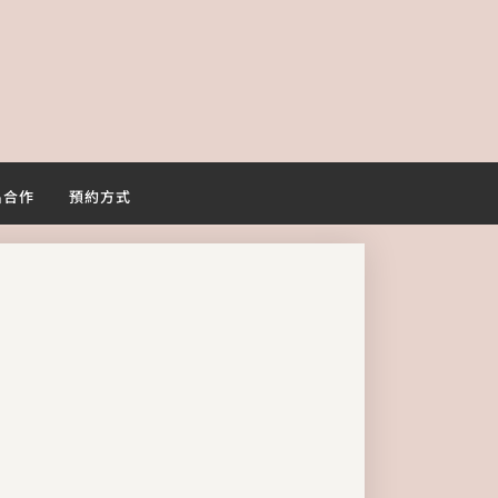
名合作
預約方式