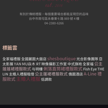
有別於傳統禮服，每個重要場合都能呈現您的品味
台中市南屯區永春東七路 869 號 4 樓
04-2380-6266
標籤雲
shesboutique
全家福禮服
全國麗園大飯店
光合影像團隊
亞
公主
YAN MU焱木
太影展
RT 映像攝影工作室
中式旗袍
全家福
俐落直筒裙禮服款式
蓬蓬裙禮服款式
与玥樓
Fish Eye
THE
A-Line 禮
公主蓬裙禮服款式
LIN
主婚人禮服租借
僑園酒店
主婚人禮服
服款式
低調款