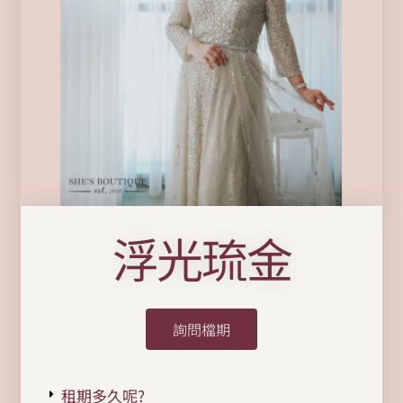
浮光琉金
詢問檔期
租期多久呢?