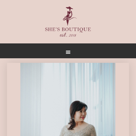
首頁
關於
女人誌
禮服出租
禮服作品
店內空間
客戶推薦
聯名合作
預約方式