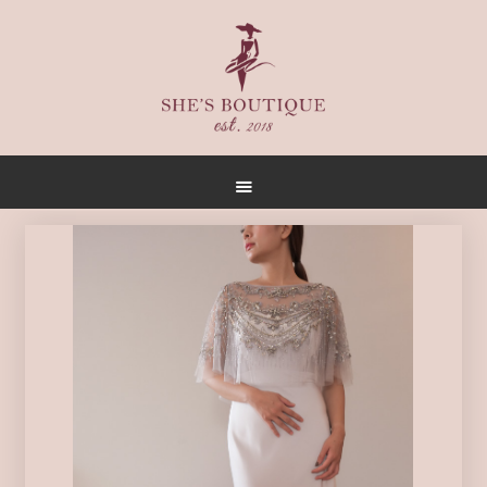
首頁
關於
女人誌
禮服出租
禮服作品
店內空間
客戶推薦
聯名合作
預約方式