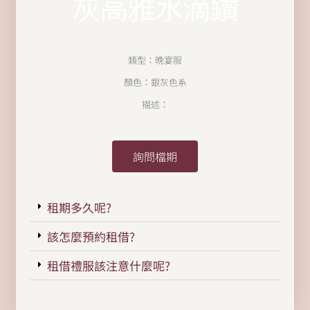
灰高雅水滴鑽
類型：晚宴服
顏色：銀灰色系
描述：
詢問檔期
租期多久呢?
該怎麼預約租借?
租借禮服該注意什麼呢?