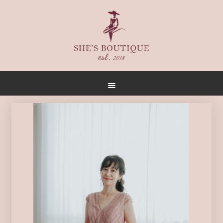
首頁
關於
女人誌
禮服出租
禮服作品
店內空間
客戶推薦
聯名合作
預約方式