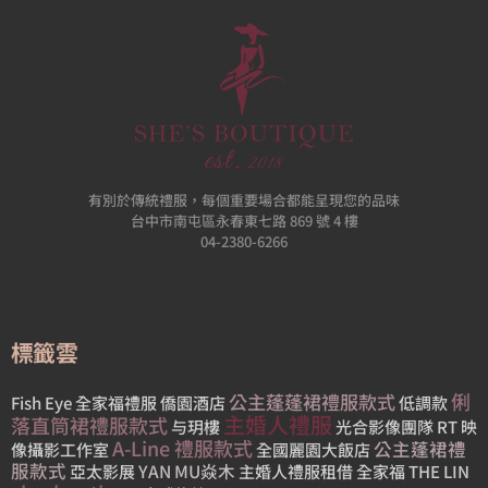
有別於傳統禮服，每個重要場合都能呈現您的品味
台中市南屯區永春東七路 869 號 4 樓
04-2380-6266
標籤雲
俐
公主蓬蓬裙禮服款式
Fish Eye
全家福禮服
僑園酒店
低調款
主婚人禮服
落直筒裙禮服款式
与玥樓
光合影像團隊
RT 映
A-Line 禮服款式
公主蓬裙禮
像攝影工作室
全國麗園大飯店
服款式
YAN MU焱木
亞太影展
主婚人禮服租借
全家福
THE LIN