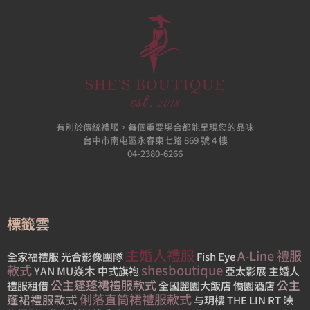
有別於傳統禮服，每個重要場合都能呈現您的品味
台中市南屯區永春東七路 869 號 4 樓
04-2380-6266
標籤雲
主婚人禮服
A-Line 禮服
全家福禮服
光合影像團隊
Fish Eye
款式
shesboutique
YAN MU焱木
中式旗袍
亞太影展
主婚人
公主蓬蓬裙禮服款式
公主
禮服租借
全國麗園大飯店
僑園酒店
俐落直筒裙禮服款式
蓬裙禮服款式
与玥樓
THE LIN
RT 映