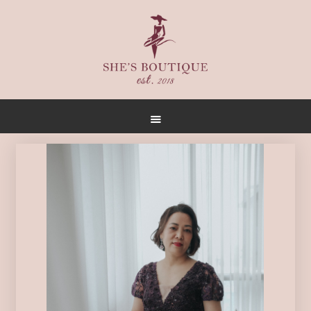
首頁
關於
女人誌
禮服出租
禮服作品
店內空間
客戶推薦
聯名合作
預約方式