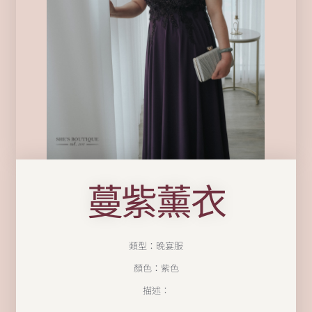
蔓紫薰衣
類型：晚宴服
顏色：紫色
描述：