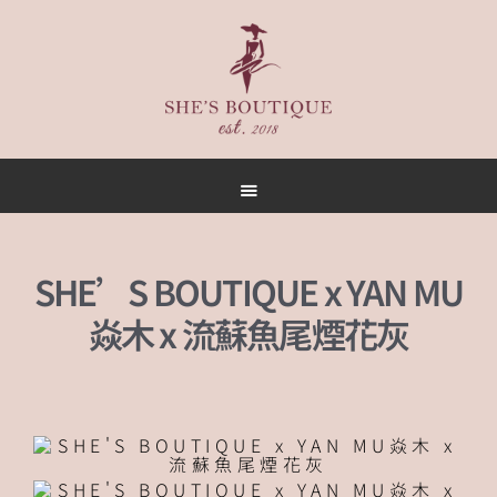
首頁
關於
女人誌
SHE’S BOUTIQUE x YAN MU
禮服出租
焱木 x 流蘇魚尾煙花灰
禮服作品
店內空間
客戶推薦
聯名合作
預約方式