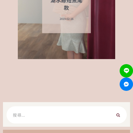
款
2019-02-16
搜
尋
關
鍵
字: