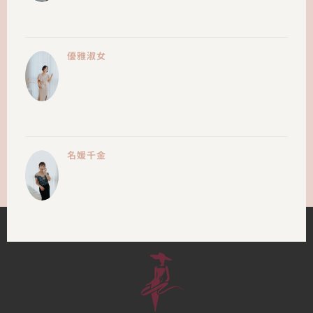
優雅淑女
名媛千金