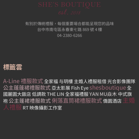
有別於傳統禮服，每個重要場合都能呈現您的品味
台中市南屯區永春東七路 869 號 4 樓
04-2380-6266
標籤雲
A-Line 禮服款式
全家福
与玥樓
主婚人禮服租借
光合影像團隊
shesboutique
公主蓬蓬裙禮服款式
亞太影展
Fish Eye
全
YAN MU焱木
國麗園大飯店
低調款
THE LIN
全家福禮服
中式旗
主婚
俐落直筒裙禮服款式
公主蓬裙禮服款式
袍
僑園酒店
人禮服
RT 映像攝影工作室