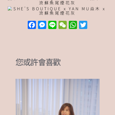
F
M
Li
W
W
T
a
e
n
e
h
w
c
ss
e
C
at
it
e
e
h
s
te
b
n
at
A
r
您或許會喜歡
o
g
p
o
er
p
k