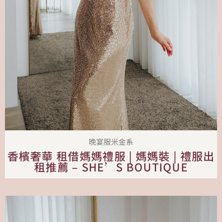
晚宴服米金系
香檳奢華 租借媽媽禮服 | 媽媽裝 | 禮服出
租推薦 – SHE’S BOUTIQUE