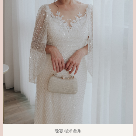
晚宴服米金系