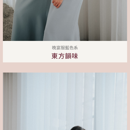
晚宴服藍色系
東方韻味