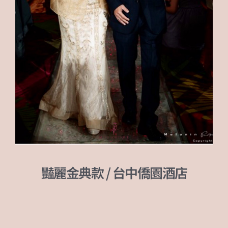
豔麗金典款 / 台中僑園酒店