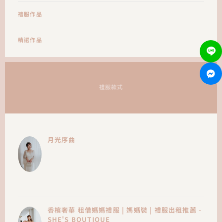
禮服作品
精選作品
禮服款式
月光序曲
香檳奢華 租借媽媽禮服 | 媽媽裝 | 禮服出租推薦 -
SHE'S BOUTIQUE