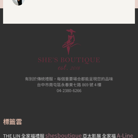
有別於傳統禮服，每個重要場合都能呈現您的品味
台中市南屯區永春東七路 869 號 4 樓
04-2380-6266
標籤雲
shesboutique
A-Line
THE LIN
全家福禮服
亞太影展
全家福