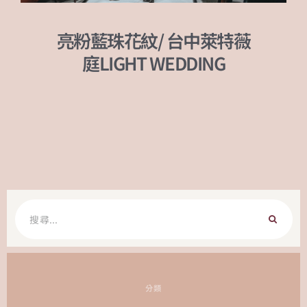
亮粉藍珠花紋/ 台中萊特薇
庭LIGHT WEDDING
搜
尋
關
鍵
字:
分類