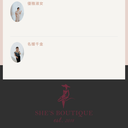
優雅淑女
名媛千金