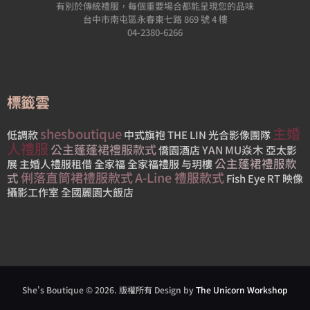
有別於傳統禮服，每個重要場合都能呈現您的品味
台中市南屯區永春東七路 869 號 4 樓
04-2380-6266
標籤雲
主婚
shesboutique
低調款
中式旗袍
THE LIN
光合影像團隊
人禮服
公主蓬蓬裙禮服款式
YAN MU焱木
僑園酒店
亞太影
公主蓬裙禮服款
展
主婚人禮服租借
全家福
全家福禮服
与玥樓
俐落直筒裙禮服款式
A-Line 禮服款式
式
Fish Eye
RT 映像
攝影工作室
全國麗園大飯店
She's Boutique © 2026. 版權所有 Design by
The Unicorn Workshop