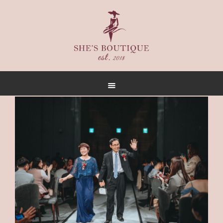
首頁
關於
女人誌
禮服出租
禮服作品
店內空間
客戶推薦
聯名合作
預約方式