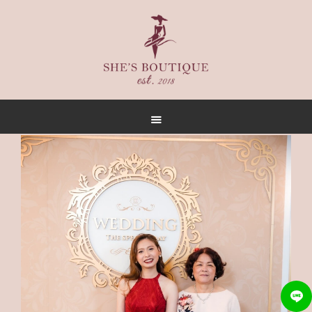
首頁
關於
女人誌
禮服出租
禮服作品
店內空間
客戶推薦
聯名合作
預約方式