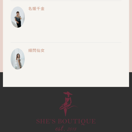
名媛千金
細閃仙女