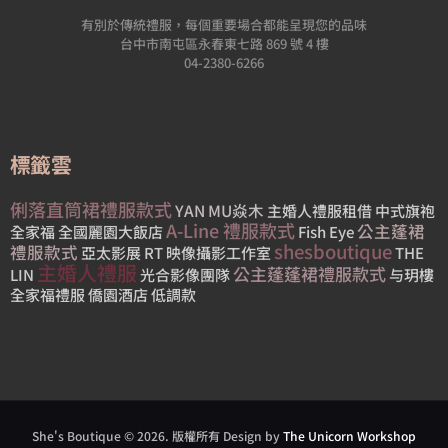
有別於傳統禮服，每個重要場合都能呈現您的品味
台中市南屯區永春東七路 869 號 4 樓
04-2380-6266
標籤雲
俐落直筒裙禮服款式
YAN MU焱木
主婚人禮服租借
中式旗袍
A-Line 禮服款式
公主蓬裙
全家福
全國麗園大飯店
Fish Eye
shesboutique
禮服款式
亞太影展
RT 映像攝影工作室
THE
主婚人禮服
公主蓬蓬裙禮服款式
LIN
光合影像團隊
与玥樓
全家福禮服
僑園酒店
低調款
She's Boutique © 2026. 版權所有 Design by
The Unicorn Workshop