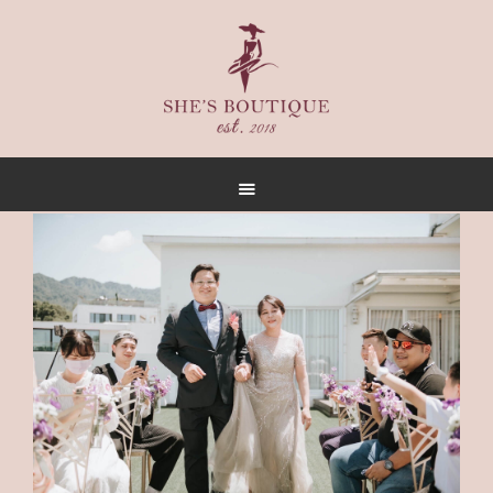
首頁
關於
女人誌
禮服出租
禮服作品
店內空間
客戶推薦
聯名合作
預約方式