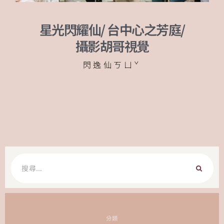
星光閃耀仙/ 台中心之芳庭/
攝影胡哥視覺
閃逸仙ㄎㄩˇ
搜
尋
關
鍵
字:
分類