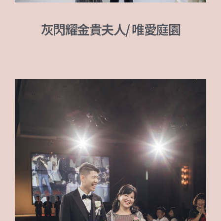
灰閃耀金貴夫人/ 唯愛庭園