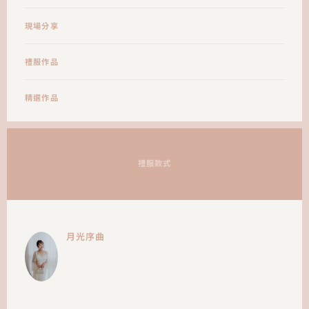
現場分享
禮服作品
精選作品
禮服款式
月光序曲