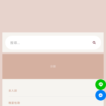
搜
尋
關
鍵
字:
分類
女人誌
晚宴包款