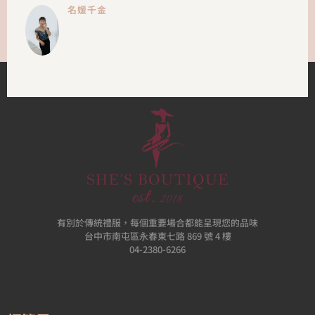
名媛千金
有別於傳統禮服，每個重要場合都能呈現您的品味
台中市南屯區永春東七路 869 號 4 樓
04-2380-6266