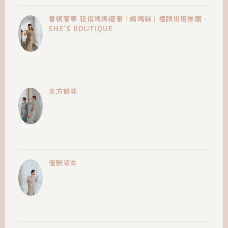
香檳奢華 租借媽媽禮服 | 媽媽裝 | 禮服出租推薦 -
SHE'S BOUTIQUE
東方韻味
優雅淑女