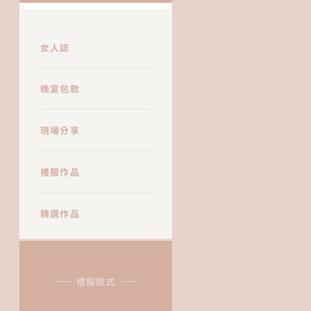
女人誌
晚宴包款
現場分享
禮服作品
精選作品
禮服款式